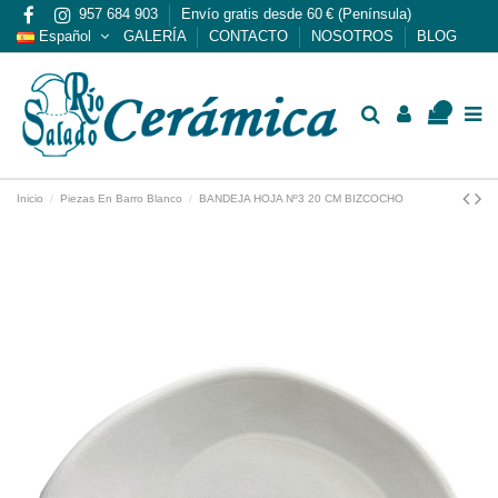
957 684 903
Envío gratis desde 60 € (Península)
Español
GALERÍA
CONTACTO
NOSOTROS
BLOG
0
Inicio
Piezas En Barro Blanco
BANDEJA HOJA Nº3 20 CM BIZCOCHO