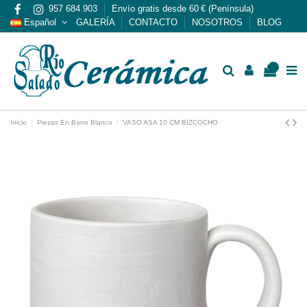
957 684 903
Envío gratis desde 60 € (Península)
Español
GALERÍA
CONTACTO
NOSOTROS
BLOG
0
Inicio
Piezas En Barro Blanco
VASO ASA 10 CM BIZCOCHO