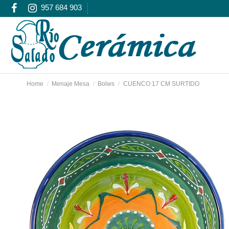
957 684 903
Home
Menaje Mesa
Bolws
CUENCO 17 CM SURTIDO