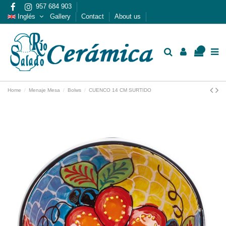
957 684 903
Inglés
Gallery
Contact
About us
0
Home
Menaje Mesa
Bolws
CUENCO 14 CM SURTIDO