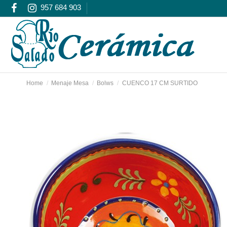
957 684 903
Home
Menaje Mesa
Bolws
CUENCO 17 CM SURTIDO