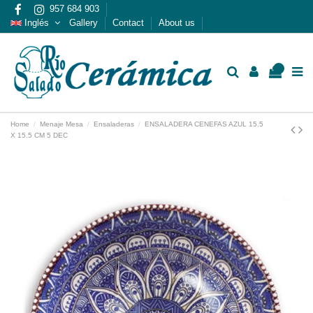
957 684 903
Inglés
Gallery
Contact
About us
0
Home
Menaje Mesa
Ensaladeras
ENSALADERA CENEFAS AZUL 15.5
X 15.5 CM 5 DEC