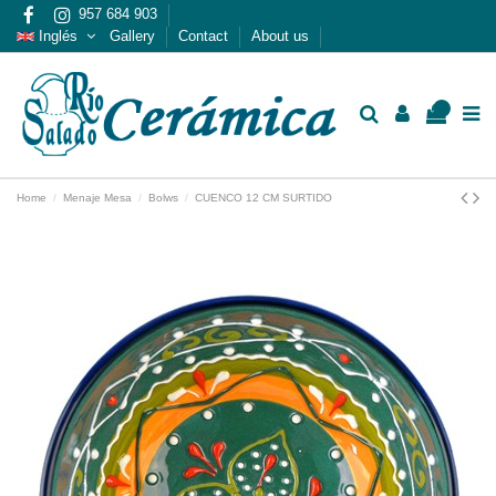
957 684 903
Inglés
Gallery
Contact
About us
0
Home
Menaje Mesa
Bolws
CUENCO 12 CM SURTIDO