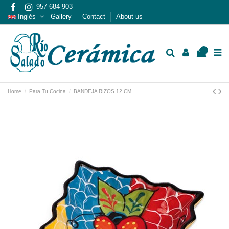
957 684 903
Inglés
Gallery
Contact
About us
0
Home
Para Tu Cocina
BANDEJA RIZOS 12 CM