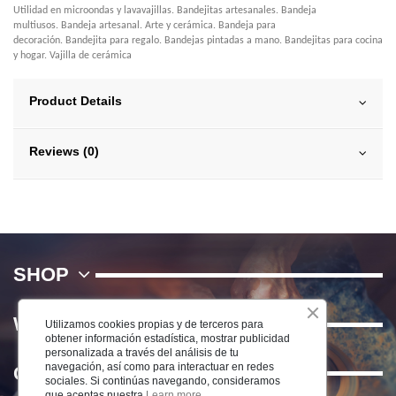
Utilidad en microondas y lavavajillas. Bandejitas artesanales. Bandeja
multiusos. Bandeja artesanal. Arte y cerámica. Bandeja para
decoración. Bandejita para regalo. Bandejas pintadas a mano. Bandejitas para cocina
y hogar. Vajilla de cerámica
Product Details
Reviews (0)
SHOP
WE
Utilizamos cookies propias y de terceros para
obtener información estadística, mostrar publicidad
personalizada a través del análisis de tu
navegación, así como para interactuar en redes
Contact us
sociales. Si continúas navegando, consideramos
que aceptas nuestra
Learn more.