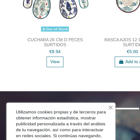
Out-of-Stock
CUCHARA 26 CM D PECES
RASCA AJOS 12
SURTIDOS
SURTID
€8.94
€5.00
View
Add to 
SHOP
Utilizamos cookies propias y de terceros para
obtener información estadística, mostrar
Menaje Mesa
publicidad personalizada a través del análisis
de tu navegación, así como para interactuar
Para Tu Cocina
en redes sociales. Si continúas navegando,
Decoracion