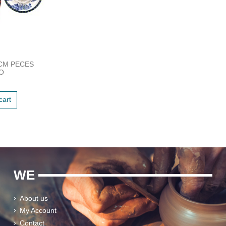
 CM PECES
O
cart
WE
About us
My Account
Contact