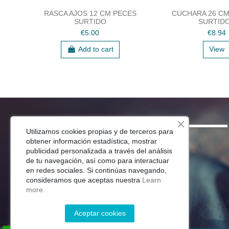
RASCA AJOS 12 CM PECES
CUCHARA 26 CM
SURTIDO
SURTID
€5.00
€8.94
Add to cart
View
SHOP
Utilizamos cookies propias y de terceros para
obtener información estadística, mostrar
Menaje Mesa
publicidad personalizada a través del análisis
de tu navegación, así como para interactuar
Para Tu Cocina
en redes sociales. Si continúas navegando,
Decoracion
consideramos que aceptas nuestra
Learn
Jardín
more.
Aceptar cookies