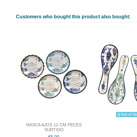
Customers who bought this product also bought:
Out-of-St
RASCA AJOS 12 CM PECES
SURTIDO
€5.00