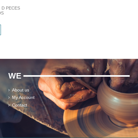
 D PECES
OS
WE
About us
My Account
Contact