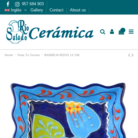
957 684 903
Inglés
Gallery
Contact
About us
0
Home
Para Tu Cocina
BANDEJA RIZOS 12 CM