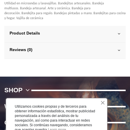
Utilidad en microondas y lavavajillas. Bandejitas artesanales. Bandeja
multiusos. Bandeja artesanal. Arte y cerámica. Bandeja para
decoración. Bandejita para regalo. Bandejas pintadas a mano. Bandejitas para cocina
y hogar. Vajilla de cerámica
Product Details
Reviews (0)
SHOP
WE
Utilizamos cookies propias y de terceros para
obtener información estadística, mostrar publicidad
personalizada a través del análisis de tu
navegación, así como para interactuar en redes
Contact us
sociales. Si continúas navegando, consideramos
que aceptas nuestra
Learn more.