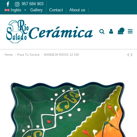
957 684 903
Inglés
Gallery
Contact
About us
0
Home
Para Tu Cocina
BANDEJA RIZOS 12 CM