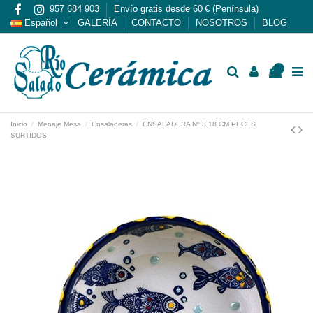
957 684 903
Envío gratis desde 60 € (Península)
Español
GALERÍA
CONTACTO
NOSOTROS
BLOG
0
Inicio
Menaje Mesa
Ensaladeras
ENSALADERA Nº 3 18 CM PECES
SURTIDOS