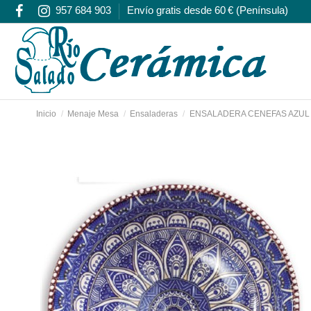
957 684 903
Envío gratis desde 60 € (Península)
Inicio
Menaje Mesa
Ensaladeras
ENSALADERA CENEFAS AZUL 1