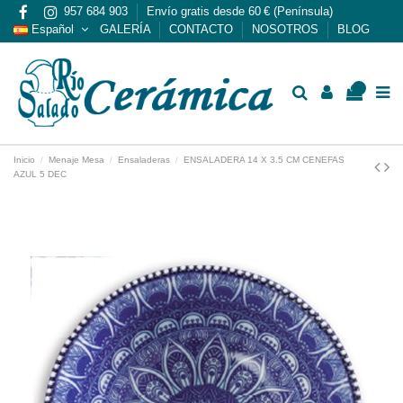
957 684 903
Envío gratis desde 60 € (Península)
Español
GALERÍA
CONTACTO
NOSOTROS
BLOG
0
Inicio
Menaje Mesa
Ensaladeras
ENSALADERA 14 X 3.5 CM CENEFAS
AZUL 5 DEC