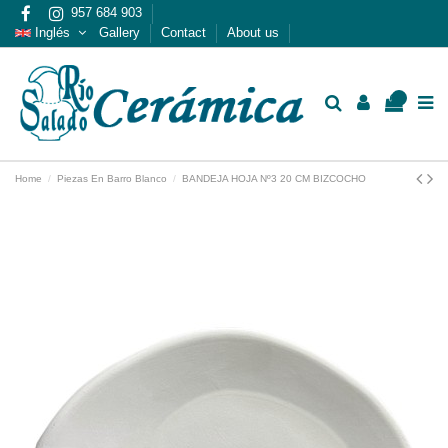
957 684 903
Inglés
Gallery
Contact
About us
0
Home
Piezas En Barro Blanco
BANDEJA HOJA Nº3 20 CM BIZCOCHO