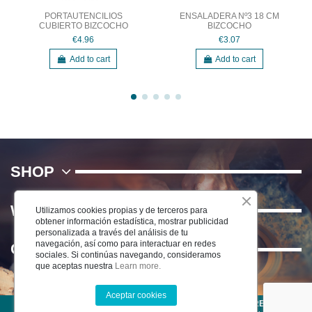
PORTAUTENCILIOS
ENSALADERA Nº3 18 CM
CUBIERTO BIZCOCHO
BIZCOCHO
€4.96
€3.07
Add to cart
Add to cart
SHOP
WE
Utilizamos cookies propias y de terceros para
obtener información estadística, mostrar publicidad
personalizada a través del análisis de tu
navegación, así como para interactuar en redes
Contact us
sociales. Si continúas navegando, consideramos
que aceptas nuestra
Learn more.
Aceptar cookies
©2022 CERÁMICA DEL RÍO SALADO S.L . TODOS LOS DERECHOS