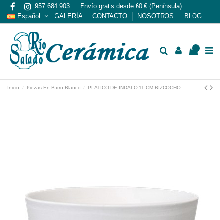
957 684 903
Envío gratis desde 60 € (Península)
Español
GALERÍA
CONTACTO
NOSOTROS
BLOG
0
Inicio
Piezas En Barro Blanco
PLATICO DE INDALO 11 CM BIZCOCHO