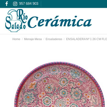
957 684 903
Home
Menaje Mesa
Ensaladeras
ENSALADERA Nº 1 26 CM FL