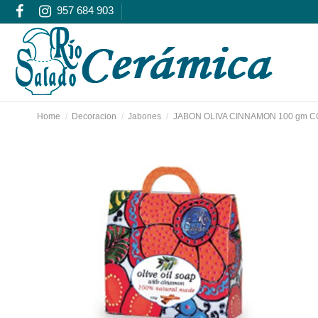
957 684 903
Home
Decoracion
Jabones
JABON OLIVA CINNAMON 100 gm C