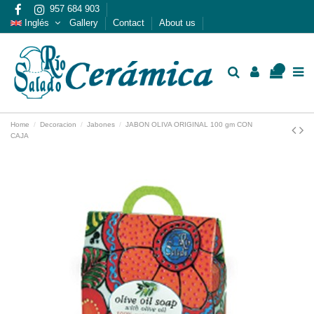
957 684 903
Inglés
Gallery
Contact
About us
0
Home
Decoracion
Jabones
JABON OLIVA ORIGINAL 100 gm CON
CAJA