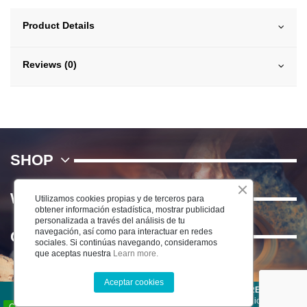
Product Details
Reviews (0)
SHOP
WE
Utilizamos cookies propias y de terceros para
obtener información estadística, mostrar publicidad
personalizada a través del análisis de tu
navegación, así como para interactuar en redes
Contact us
sociales. Si continúas navegando, consideramos
que aceptas nuestra
Learn more.
Aceptar cookies
©2022 CERÁMICA DEL RÍO SALADO S.L . TODOS LOS DERECHOS
RESERVADOS -
Aviso Legal
-
Política de Privacidad
-
Condiciones de