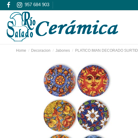
957 684 903
Home
Decoracion
Jabones
PLATICO IMAN DECORADO SURTID