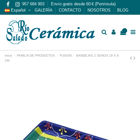
957 684 903
Envío gratis desde 60 € (Península)
Español
GALERÍA
CONTACTO
NOSOTROS
BLOG
0
Inicio
FAMILIA DE PRODUCTOS
FUSION
BANDEJAS 2 SENOS 18 X 8
CM