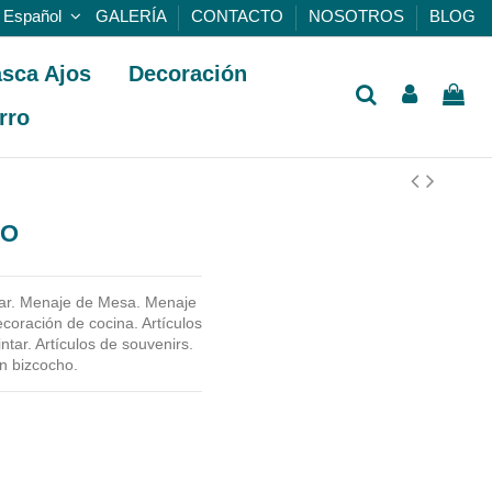
Español
GALERÍA
CONTACTO
NOSOTROS
BLOG
sca Ajos
Decoración
rro
HO
ntar. Menaje de Mesa. Menaje
oración de cocina. Artículos
ntar. Artículos de souvenirs.
en bizcocho.