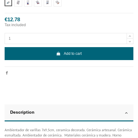
Diseño 1
Diseño 2
Diseño 3
Diseño 4
Diseño 5
Diseño 6
€12.78
Tax included
Add to cart
Description
Ambientador de varillas 7x9,5cm, ceramica decorada. Cerámica artesanal. Cerámica
esmaltada. Ambientador de cerámica. Materiales cerámica y madera. Horno