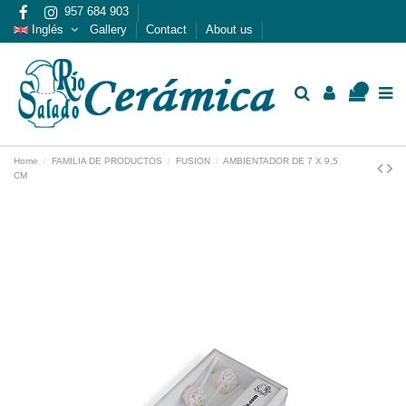
957 684 903
Inglés
Gallery
Contact
About us
0
Home
FAMILIA DE PRODUCTOS
FUSION
AMBIENTADOR DE 7 X 9,5
CM