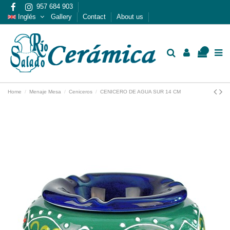
957 684 903
Inglés
Gallery
Contact
About us
0
Home
Menaje Mesa
Ceniceros
CENICERO DE AGUA SUR 14 CM