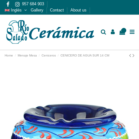
957 684 903
Inglés
Gallery
Contact
About us
0
Home
Menaje Mesa
Ceniceros
CENICERO DE AGUA SUR 14 CM