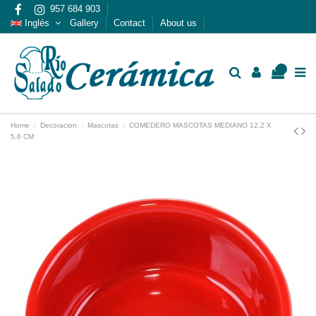
957 684 903
Inglés
Gallery
Contact
About us
0
Home
Decoracion
Mascotas
COMEDERO MASCOTAS MEDIANO 12,2 X
5,6 CM