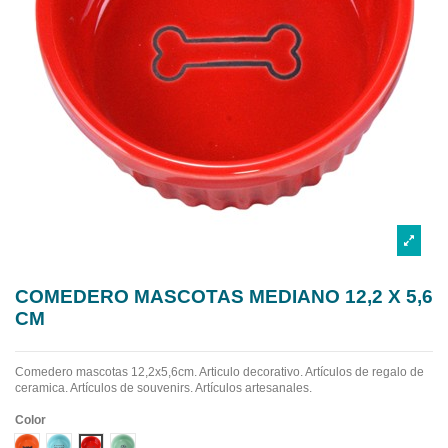
COMEDERO MASCOTAS MEDIANO 12,2 X 5,6
CM
Comedero mascotas 12,2x5,6cm. Articulo decorativo. Artículos de regalo de
ceramica. Artículos de souvenirs. Artículos artesanales.
Color
Diseño 1
Diseño 2
Diseño 3
Diseño 4