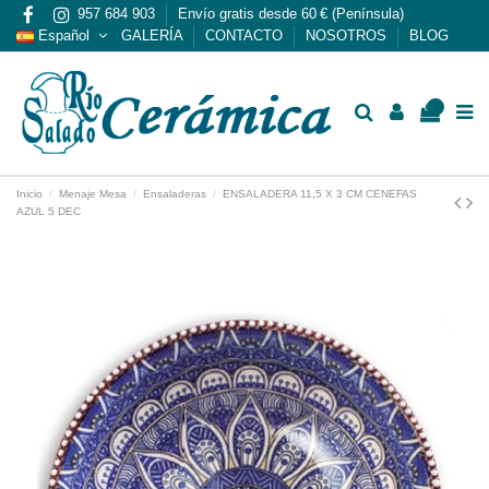
957 684 903
Envío gratis desde 60 € (Península)
Español
GALERÍA
CONTACTO
NOSOTROS
BLOG
0
Inicio
Menaje Mesa
Ensaladeras
ENSALADERA 11,5 X 3 CM CENEFAS
AZUL 5 DEC