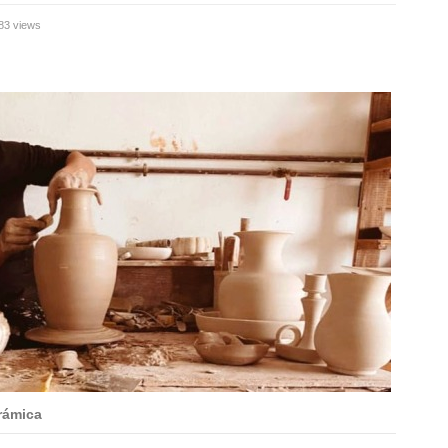
83 views
rámica