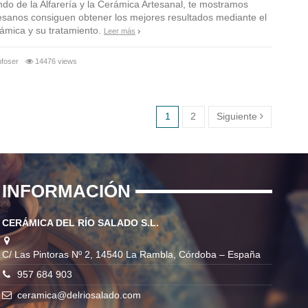
do de la Alfarería y la Cerámica Artesanal, te mostramos
esanos consiguen obtener los mejores resultados mediante el
rámica y su tratamiento.
Leer más
nfoser
14476 views
1
2
Siguiente
INFORMACIÓN
CERÁMICA DEL RÍO SALADO S.L.
C/ Las Pintoras Nº 2, 14540 La Rambla, Córdoba – España
957 684 903
ceramica@delriosalado.com