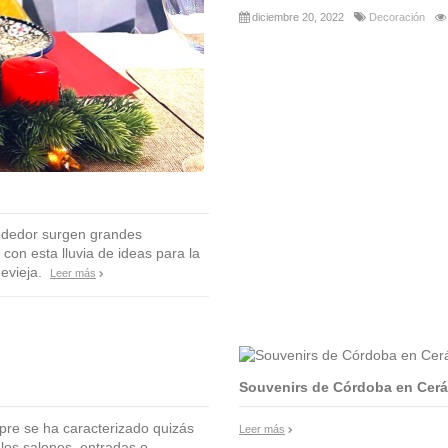
diciembre 20, 2022
Decoración
rededor surgen grandes
con esta lluvia de ideas para la
hevieja.
Leer más
Souvenirs de Córdoba en Cer
pre se ha caracterizado quizás
Leer más
los salones, entradas o