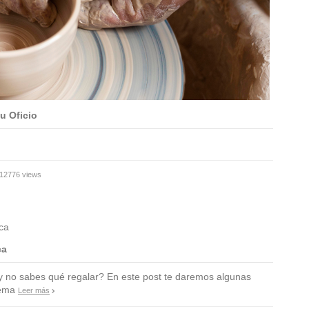
u Oficio
12776 views
ca
 no sabes qué regalar? En este post te daremos algunas
lema
Leer más