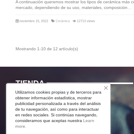
A continuación queremos mostrar los tipos de cerámica más 
mercado, dependiendo de su uso, materiales, composición…
noviembre 15, 2022
Cerámica
12713 views
Mostrando 1-10 de 12 artículo(s)
TIENDA
Utilizamos cookies propias y de terceros para
Menaje Mesa
obtener información estadística, mostrar
publicidad personalizada a través del análisis
Para Tu Cocina
de tu navegación, así como para interactuar
Decoracion
en redes sociales. Si continúas navegando,
Jardín
consideramos que aceptas nuestra
Learn
more.