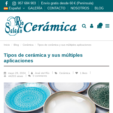
957 684 903
Envío gratis desde 60 € (Península)
Español
GALERÍA
CONTACTO
NOSOTROS
BLOG
0
Inicio
Blog
Cerámica
Tipos de cerámica y sus múltiples aplicaciones
Tipos de cerámica y sus múltiples
aplicaciones
mayo 28, 2024
José del Río
Cerámica
1
likes
0 comments
44203 views