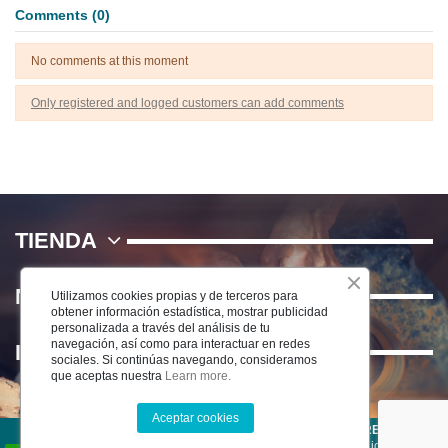
Comments (0)
No comments at this moment
Only registered and logged customers can add comments
TIENDA
NOSOTROS
Utilizamos cookies propias y de terceros para
obtener información estadística, mostrar publicidad
personalizada a través del análisis de tu
navegación, así como para interactuar en redes
INFORMACIÓN
sociales. Si continúas navegando, consideramos
que aceptas nuestra
Learn more.
Aceptar cookies
©2025 CERÁMICA DEL RÍO SALADO S.L . TODOS LOS DERECHOS
RESERVADOS
-
Aviso Legal
-
Política de Privacidad
-
Condiciones de