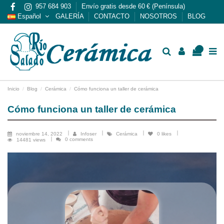
957 684 903
Envío gratis desde 60 € (Península)
Español
GALERÍA
CONTACTO
NOSOTROS
BLOG
0
Inicio
Blog
Cerámica
Cómo funciona un taller de cerámica
Cómo funciona un taller de cerámica
noviembre 14, 2022
Infoser
Cerámica
0
likes
0 comments
14481 views