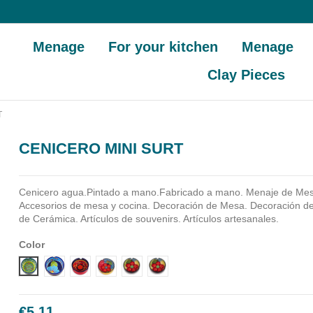
Menage
For your kitchen
Menage
Clay Pieces
T
CENICERO MINI SURT
Cenicero agua.Pintado a mano.Fabricado a mano.
Menaje de Mes
Accesorios de mesa y cocina. Decoración de Mesa. Decoración de 
de Cerámica. Artículos de souvenirs. Artículos artesanales.
Color
Diseño 1
Diseño 2
Diseño 3
Diseño 4
Diseño 5
Diseño 6
€5.11