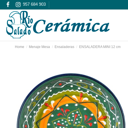
957 684 903
Home
Menaje Mesa
Ensaladeras
ENSALADERA MINI 12 cm