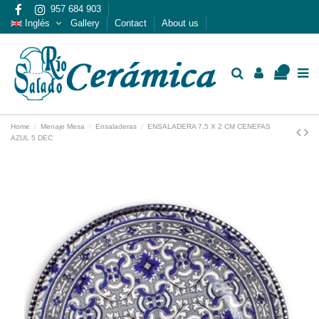
957 684 903
Inglés
Gallery
Contact
About us
0
Home
Menaje Mesa
Ensaladeras
ENSALADERA 7,5 X 2 CM CENEFAS
AZUL 5 DEC