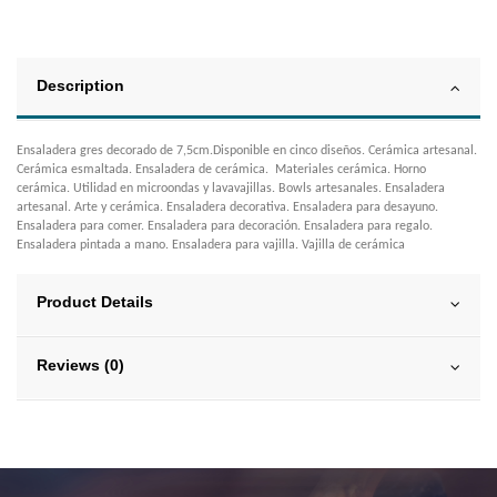
Description
Ensaladera gres decorado de 7,5cm.Disponible en cinco diseños. Cerámica artesanal.
Cerámica esmaltada. Ensaladera de cerámica. Materiales cerámica. Horno
cerámica. Utilidad en microondas y lavavajillas. Bowls artesanales. Ensaladera
artesanal. Arte y cerámica. Ensaladera decorativa. Ensaladera para desayuno.
Ensaladera para comer. Ensaladera para decoración. Ensaladera para regalo.
Ensaladera pintada a mano. Ensaladera para vajilla. Vajilla de cerámica
Product Details
Reviews (0)