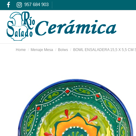
957 684 903
Home
Menaje Mesa
Bolws
BOWL ENSALADERA 15,5 X 5,5 CM