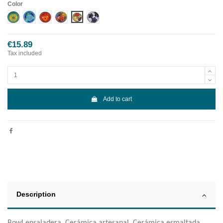
Color
Diseño 1
Diseño 2
Diseño 3
Diseño 4
Diseño 5
Diseño 6
€15.89
Tax included
Add to cart
Description
Bowl ensaladera. Cerámica artesanal. Cerámica esmaltada.