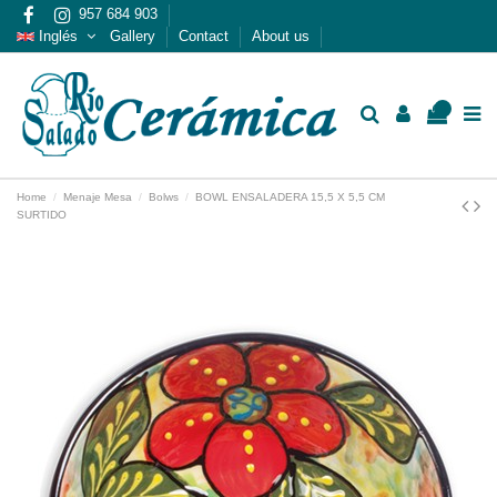
957 684 903
Inglés
Gallery
Contact
About us
0
Home
Menaje Mesa
Bolws
BOWL ENSALADERA 15,5 X 5,5 CM
SURTIDO