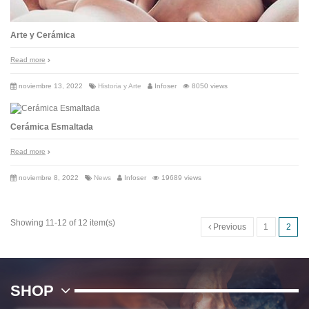
Arte y Cerámica
Read more
noviembre 13, 2022
Historia y Arte
Infoser
8050 views
Cerámica Esmaltada
Read more
noviembre 8, 2022
News
Infoser
19689 views
Showing 11-12 of 12 item(s)
Previous
1
2
SHOP