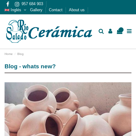
957 684 903
Inglés
Gallery
Contact
About us
0
Home
Blog
Blog - whats new?