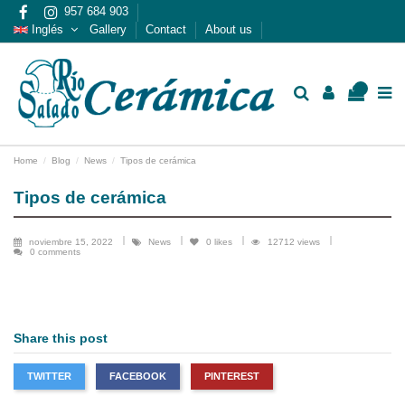
957 684 903
Inglés
Gallery
Contact
About us
0
Home
Blog
News
Tipos de cerámica
Tipos de cerámica
noviembre 15, 2022
News
0
likes
12712 views
0 comments
Share this post
TWITTER
FACEBOOK
PINTEREST