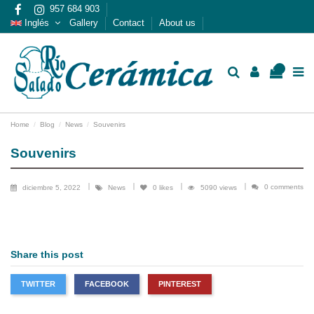
957 684 903
Inglés
Gallery
Contact
About us
0
Home
Blog
News
Souvenirs
Souvenirs
0 comments
diciembre 5, 2022
News
0
likes
5090 views
Share this post
TWITTER
FACEBOOK
PINTEREST