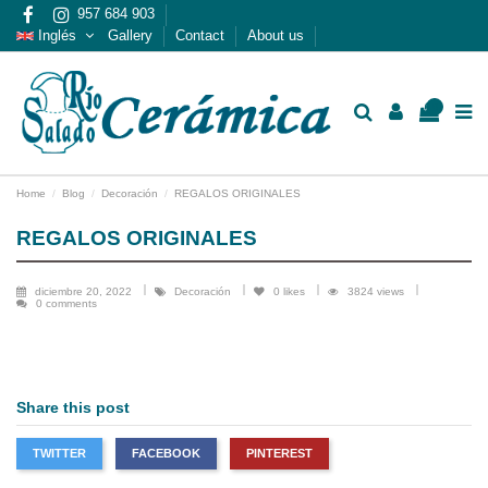
957 684 903
Inglés
Gallery
Contact
About us
0
Home
Blog
Decoración
REGALOS ORIGINALES
REGALOS ORIGINALES
diciembre 20, 2022
Decoración
0
likes
3824 views
0 comments
Share this post
TWITTER
FACEBOOK
PINTEREST