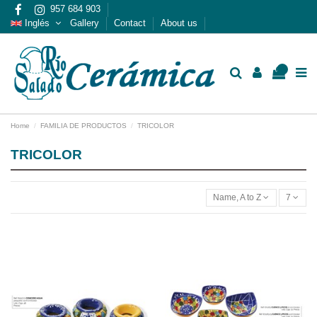
957 684 903
Inglés
Gallery
Contact
About us
0
Home
FAMILIA DE PRODUCTOS
TRICOLOR
TRICOLOR
Name, A to Z
7