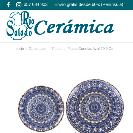
957 684 903
Envío gratis desde 60 € (Península)
Inicio
Decoracion
Platos
Platos Cenefas Azul 29.5 Cm