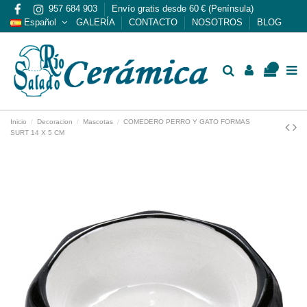
957 684 903
Envío gratis desde 60 € (Península)
Español
GALERÍA
CONTACTO
NOSOTROS
BLOG
0
Inicio
Decoracion
Mascotas
COMEDERO PERRO Y GATO FORMAS
SURT 14 X 5 CM