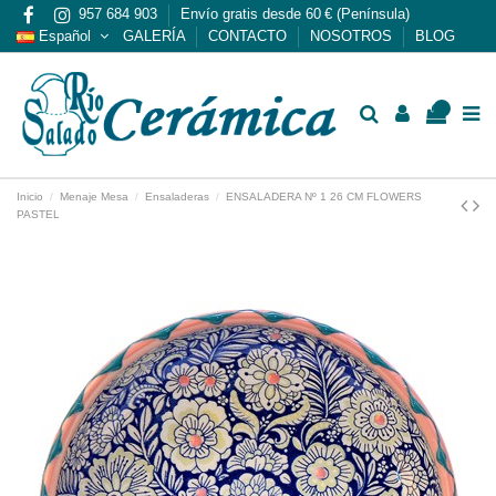
957 684 903
Envío gratis desde 60 € (Península)
Español
GALERÍA
CONTACTO
NOSOTROS
BLOG
0
Inicio
Menaje Mesa
Ensaladeras
ENSALADERA Nº 1 26 CM FLOWERS
PASTEL