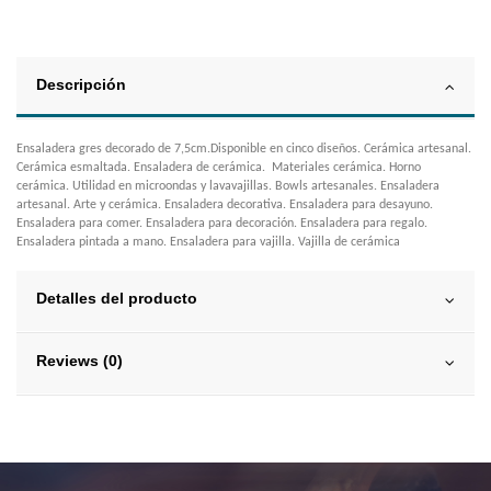
Descripción
Ensaladera gres decorado de 7,5cm.Disponible en cinco diseños. Cerámica artesanal.
Cerámica esmaltada. Ensaladera de cerámica. Materiales cerámica. Horno
cerámica. Utilidad en microondas y lavavajillas. Bowls artesanales. Ensaladera
artesanal. Arte y cerámica. Ensaladera decorativa. Ensaladera para desayuno.
Ensaladera para comer. Ensaladera para decoración. Ensaladera para regalo.
Ensaladera pintada a mano. Ensaladera para vajilla. Vajilla de cerámica
Detalles del producto
Reviews (0)