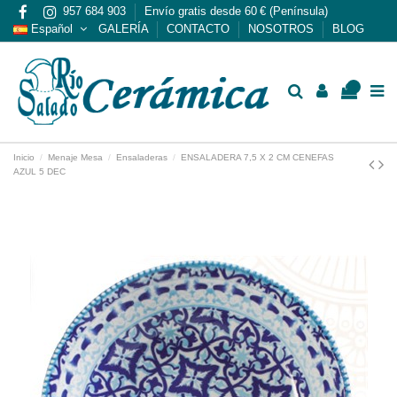
957 684 903
Envío gratis desde 60 € (Península)
Español
GALERÍA
CONTACTO
NOSOTROS
BLOG
0
Inicio
Menaje Mesa
Ensaladeras
ENSALADERA 7,5 X 2 CM CENEFAS
AZUL 5 DEC