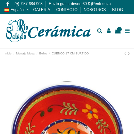
957 684 903
Envío gratis desde 60 € (Península)
Español
GALERÍA
CONTACTO
NOSOTROS
BLOG
0
Inicio
Menaje Mesa
Bolws
CUENCO 17 CM SURTIDO