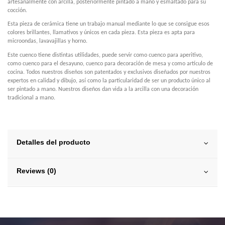
artesanalmente con arcilla, posteriormente pintado a mano y esmaltado para su
cocción.
Esta pieza de cerámica tiene un trabajo manual mediante lo que se consigue esos
colores brillantes, llamativos y únicos en cada pieza. Esta pieza es apta para
microondas, lavavajillas y horno.
Este cuenco tiene distintas utilidades, puede servir como cuenco para aperitivo,
como cuenco para el desayuno, cuenco para decoración de mesa y como artículo de
cocina. Todos nuestros diseños son patentados y exclusivos diseñados por nuestros
expertos en calidad y dibujo, así como la particularidad de ser un producto único al
ser pintado a mano. Nuestros diseños dan vida a la arcilla con una decoración
tradicional a mano.
Detalles del producto
Reviews (0)