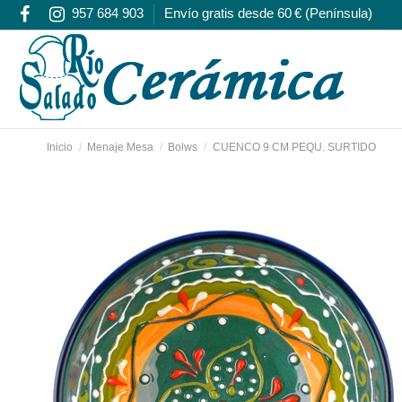
957 684 903
Envío gratis desde 60 € (Península)
Inicio
Menaje Mesa
Bolws
CUENCO 9 CM PEQU. SURTIDO