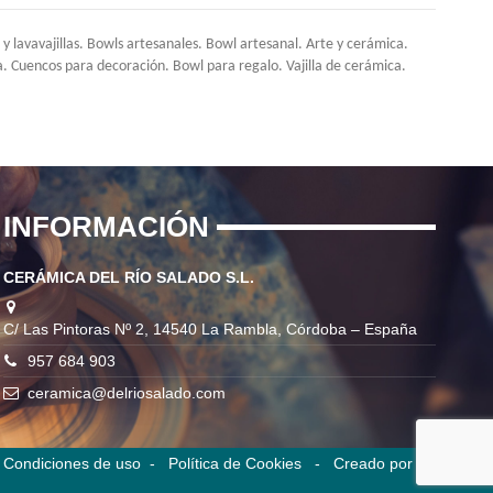
avavajillas. Bowls artesanales. Bowl artesanal. Arte y cerámica.
 Cuencos para decoración. Bowl para regalo. Vajilla de cerámica.
INFORMACIÓN
CERÁMICA DEL RÍO SALADO S.L.
C/ Las Pintoras Nº 2, 14540 La Rambla, Córdoba – España
957 684 903
ceramica@delriosalado.com
-
Condiciones de uso
-
Política de Cookies -
Creado por