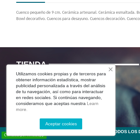
Cuenco pequeño de 9 cm. Cerámica artesanal. Cerámica esmaltada. Bowl
Bowl decorativo. Cuencos para desayuno. Cuencos decoración. Cuencos 
TIENDA
Utilizamos cookies propias y de terceros para
Menaje Mesa
obtener información estadística, mostrar
publicidad personalizada a través del análisis
Para Tu Cocina
de tu navegación, así como para interactuar
Decoracion
en redes sociales. Si continúas navegando,
Jardín
consideramos que aceptas nuestra
Learn
more.
Aceptar cookies
©2025 CERÁMICA DEL RÍO SALADO S.L . TODOS LO
Contacta por Whatsapp