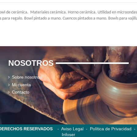
 de cerámica. Materiales cerámica. Horno cerámica. Utilidad en microondas y l
para regalo. Bowl pintado a mano. Cuencos pintados a mano. Bowls para vajilla.
NOSOTROS
Sobre nosotros
Mi cuenta
Contacto
S DERECHOS RESERVADOS
-
Aviso Legal
-
Política de Privacidad
Infoser