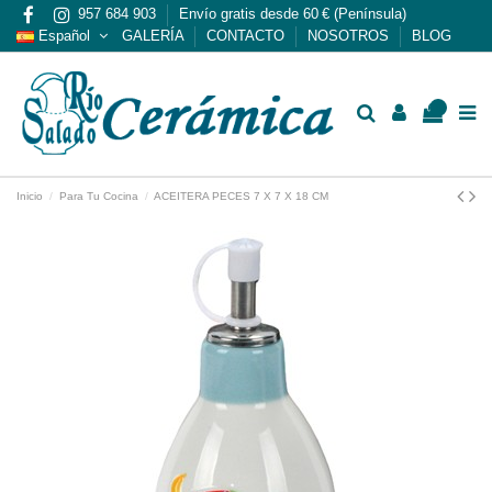
957 684 903
Envío gratis desde 60 € (Península)
Español
GALERÍA
CONTACTO
NOSOTROS
BLOG
0
Inicio
Para Tu Cocina
ACEITERA PECES 7 X 7 X 18 CM