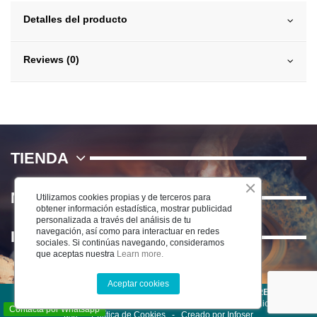
Detalles del producto
Reviews (0)
TIENDA
NOSOTROS
Utilizamos cookies propias y de terceros para
obtener información estadística, mostrar publicidad
personalizada a través del análisis de tu
navegación, así como para interactuar en redes
INFORMACIÓN
sociales. Si continúas navegando, consideramos
que aceptas nuestra
Learn more.
Aceptar cookies
©2025 CERÁMICA DEL RÍO SALADO S.L . TODOS LOS DERECHOS
RESERVADOS
-
Aviso Legal
-
Política de Privacidad
-
Condiciones de
Contacta por Whatsapp
uso
-
Política de Cookies -
Creado por Infoser