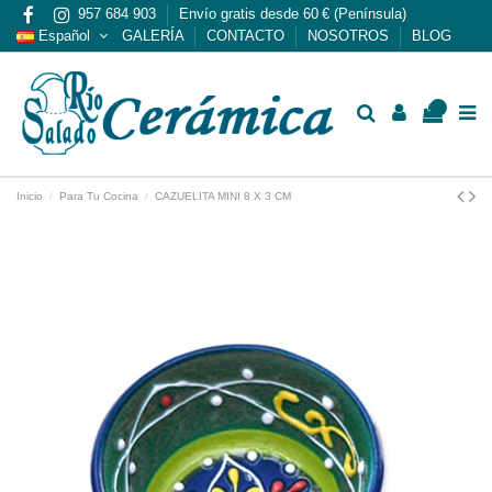
957 684 903
Envío gratis desde 60 € (Península)
Español
GALERÍA
CONTACTO
NOSOTROS
BLOG
0
Inicio
Para Tu Cocina
CAZUELITA MINI 8 X 3 CM