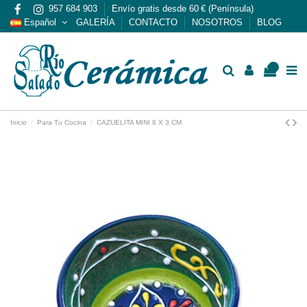
957 684 903
Envío gratis desde 60 € (Península)
Español
GALERÍA
CONTACTO
NOSOTROS
BLOG
0
Inicio
Para Tu Cocina
CAZUELITA MINI 8 X 3 CM