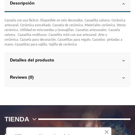
Descripción
Cazuela con asa 8x3cm. Disponible en seis decorados. Cazuelita salsera. Cerámica
artesanal. Cerámica esmaltada. Cazuela de cerámica. Materiales cerámica. Horno
cerámica. Utilidad en microondas y lavavajillas. Cazuelas artesanales. Cazuela
salsera. Cazuelita multiusos. Cazuelita mini con asa artesanal. Arte y
cerámica. Cazuela para decoración. Cazuelitas para regalo. Cazuelas pintadas a
mano. Cazuelitas para vajilla. Vajilla de cerámica
Detalles del producto
Reviews (0)
TIENDA